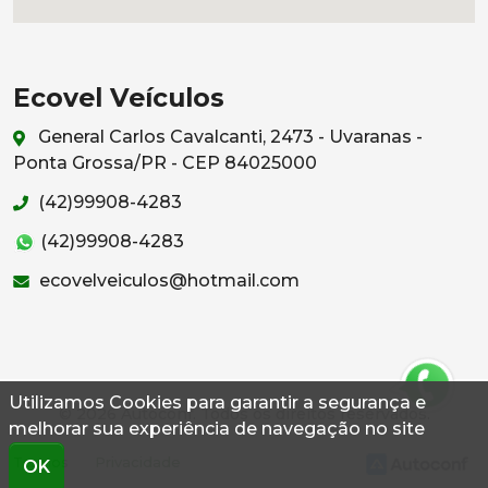
Ecovel Veículos
General Carlos Cavalcanti, 2473 - Uvaranas -
Ponta Grossa/PR - CEP 84025000
(42)99908-4283
(42)99908-4283
ecovelveiculos@hotmail.com
Utilizamos Cookies para garantir a segurança e
© 2026 Autoconf. Todos os direitos reservados.
melhorar sua experiência de navegação no site
Termos
Privacidade
OK