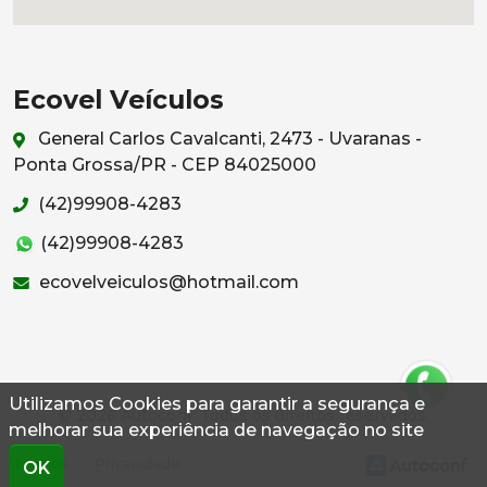
Ecovel Veículos
General Carlos Cavalcanti, 2473 - Uvaranas -
Ponta Grossa/PR - CEP 84025000
(42)99908-4283
(42)99908-4283
ecovelveiculos@hotmail.com
Utilizamos Cookies para garantir a segurança e
© 2026 Autoconf. Todos os direitos reservados.
melhorar sua experiência de navegação no site
Termos
Privacidade
OK