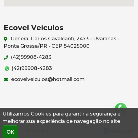
Ecovel Veículos
General Carlos Cavalcanti, 2473 - Uvaranas -
Ponta Grossa/PR - CEP 84025000
(42)99908-4283
(42)99908-4283
ecovelveiculos@hotmail.com
Utilizamos Cookies para garantir a segurança e
© 2026 Autoconf. Todos os direitos reservados.
melhorar sua experiência de navegação no site
Termos
Privacidade
OK