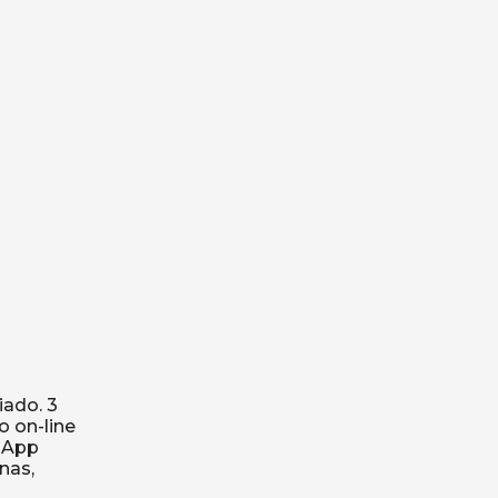
iado. 3
 on-line
tsApp
nas,