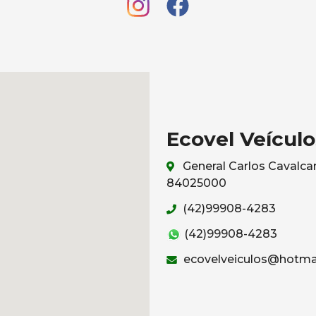
Ecovel Veículo
General Carlos Cavalcan
84025000
(42)99908-4283
(42)99908-4283
ecovelveiculos@hotma