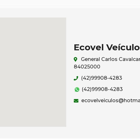
Ecovel Veículo
General Carlos Cavalcan
84025000
(42)99908-4283
(42)99908-4283
ecovelveiculos@hotma