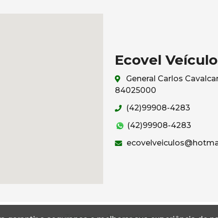
Ecovel Veículo
General Carlos Cavalcan
84025000
(42)99908-4283
(42)99908-4283
ecovelveiculos@hotma
Termos
Privacidade