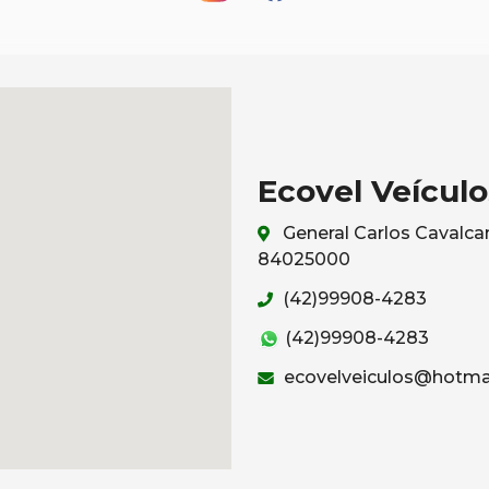
Ecovel Veículo
General Carlos Cavalcan
84025000
(42)99908-4283
(42)99908-4283
ecovelveiculos@hotma