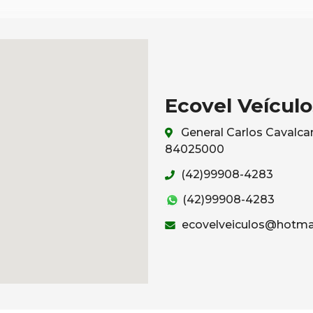
Ecovel Veículo
General Carlos Cavalcan
84025000
(42)99908-4283
(42)99908-4283
ecovelveiculos@hotma