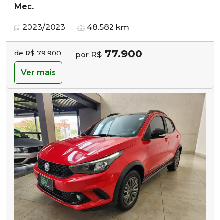
Mec.
2023/2023
48.582 km
77.900
de R$ 79.900
por R$
Ver mais