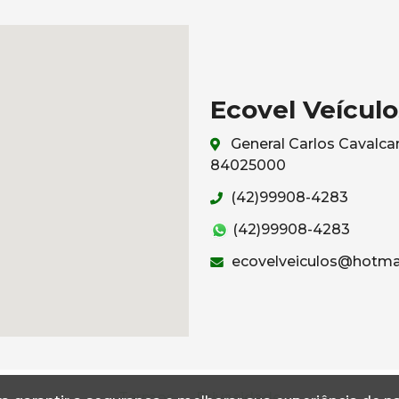
Ecovel Veículo
General Carlos Cavalcan
84025000
(42)99908-4283
(42)99908-4283
ecovelveiculos@hotma
Termos
Privacidade