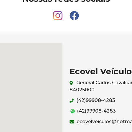
Ecovel Veículo
General Carlos Cavalcan
84025000
(42)99908-4283
(42)99908-4283
ecovelveiculos@hotma