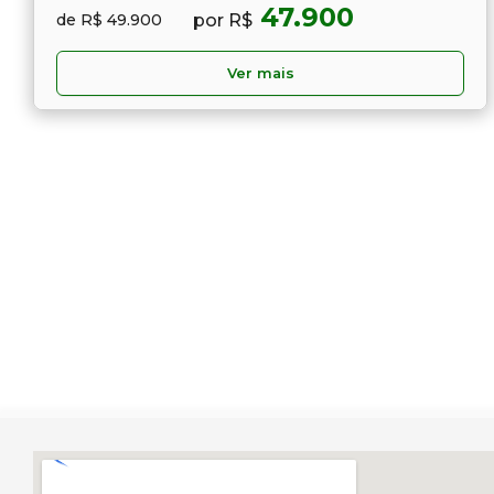
47.900
por R$
de R$ 49.900
Ver mais