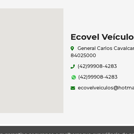
Ecovel Veículo
General Carlos Cavalcan
84025000
(42)99908-4283
(42)99908-4283
ecovelveiculos@hotma
Termos
Privacidade