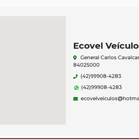
Ecovel Veículo
General Carlos Cavalcan
84025000
(42)99908-4283
(42)99908-4283
ecovelveiculos@hotma